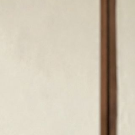
め
る
特
別
な
一
着
を！