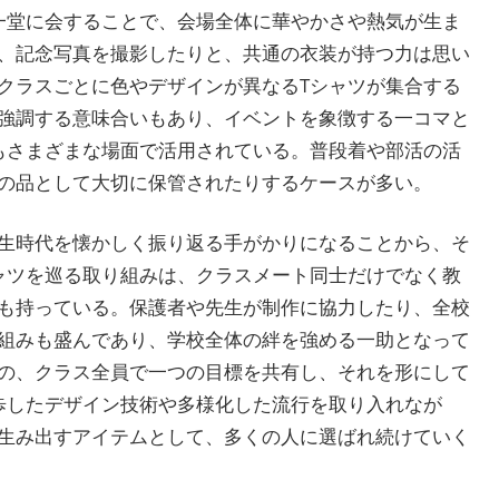
一堂に会することで、会場全体に華やかさや熱気が生ま
、記念写真を撮影したりと、共通の衣装が持つ力は思い
クラスごとに色やデザインが異なるTシャツが集合する
強調する意味合いもあり、イベントを象徴する一コマと
もさまざまな場面で活用されている。普段着や部活の活
の品として大切に保管されたりするケースが多い。
生時代を懐かしく振り返る手がかりになることから、そ
ャツを巡る取り組みは、クラスメート同士だけでなく教
も持っている。保護者や先生が制作に協力したり、全校
組みも盛んであり、学校全体の絆を強める一助となって
の、クラス全員で一つの目標を共有し、それを形にして
歩したデザイン技術や多様化した流行を取り入れなが
生み出すアイテムとして、多くの人に選ばれ続けていく