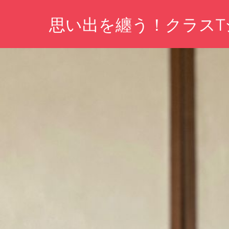
コ
思い出を纏う！クラスT
ン
テ
あ
ン
な
ツ
た
の
へ
思
ス
い
キ
出
を
ッ
形
プ
に、
仲
間
と
の
絆
を
深