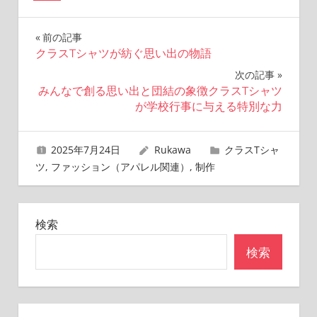
投
前の記事
クラスTシャツが紡ぐ思い出の物語
稿
次の記事
ナ
みんなで創る思い出と団結の象徴クラスTシャツ
が学校行事に与える特別な力
ビ
ゲ
2025年7月24日
Rukawa
クラスTシャ
ツ
,
ファッション（アパレル関連）
,
制作
ー
シ
検索
ョ
検索
ン