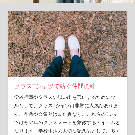
深
め
る
特
別
な
一
着
を！
クラスTシャツで紡ぐ仲間の絆
学校行事やクラスの思い出を形にするためのツー
ルとして、クラスTシャツは非常に人気がありま
す。
卒業や文集とはまた異なり、これらのTシャ
ツはその年のクラスメートを象徴するアイテムと
なります。学校生活の大切な記念品として、多く