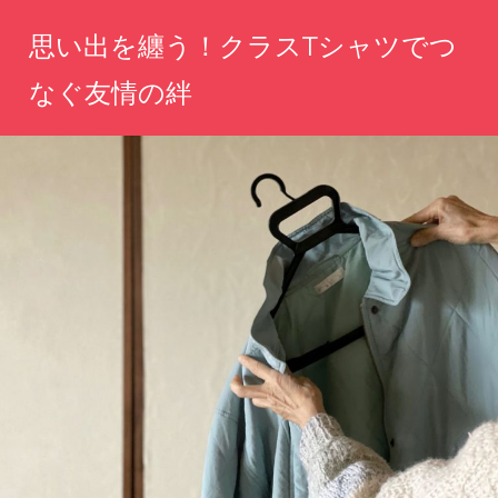
コ
思い出を纏う！クラスTシャツでつ
ン
テ
なぐ友情の絆
ン
あ
ツ
な
へ
た
の
ス
思
キ
い
ッ
出
を
プ
形
に、
仲
間
と
の
絆
を