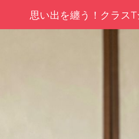
コ
思い出を纏う！クラスT
ン
テ
あ
ン
な
ツ
た
の
へ
思
ス
い
キ
出
を
ッ
形
プ
に、
仲
間
と
の
絆
を
深