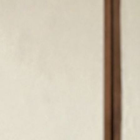
め
る
特
別
な
一
着
を！