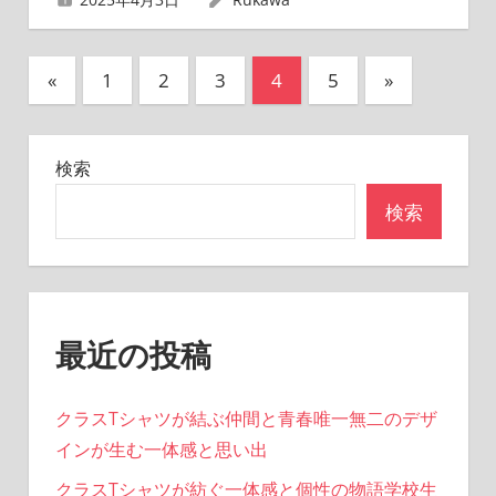
投
前
次
«
1
2
3
4
5
»
の
の
稿
記
記
の
検索
事
事
ペ
検索
ー
ジ
送
最近の投稿
り
クラスTシャツが結ぶ仲間と青春唯一無二のデザ
インが生む一体感と思い出
クラスTシャツが紡ぐ一体感と個性の物語学校生