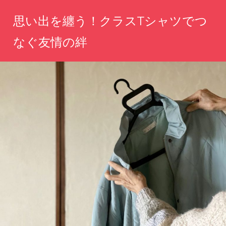
コ
思い出を纏う！クラスTシャツでつ
ン
テ
なぐ友情の絆
ン
あ
ツ
な
へ
た
の
ス
思
キ
い
ッ
出
を
プ
形
に、
仲
間
と
の
絆
を