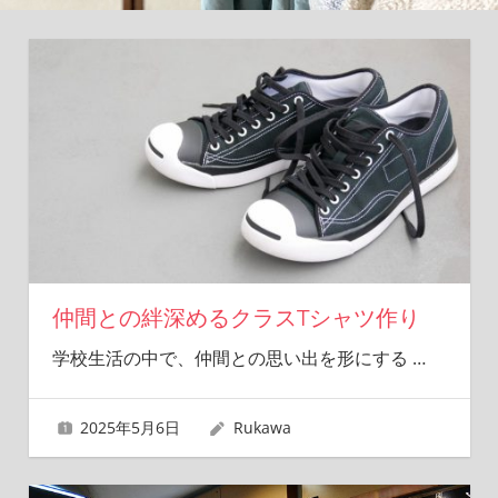
深
め
る
特
別
な
一
着
を！
仲間との絆深めるクラスTシャツ作り
学校生活の中で、仲間との思い出を形にする
…
2025年5月6日
Rukawa